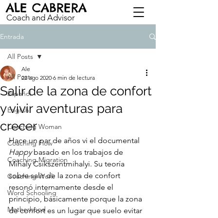
ALE CABRERA
Coach and Advisor
Entrada
All Posts
Ale
All Posts
22 ago 2020
6 min de lectura
Salir de la zona de confort
Español
y vivir aventuras para
English
crecer
Coaching Woman
Hace un par de años vi el documental 
Coaching Flow
Happy
 basado en los trabajos de 
Coaching Migration
Mihaly Csikszentmihalyi. Su teoría 
sobre salir de la zona de confort 
Coaching Work
resonó internamente desde el 
Word Schooling
principio, básicamente porque la zona 
Motherhood
de confort es un lugar que suelo evitar 