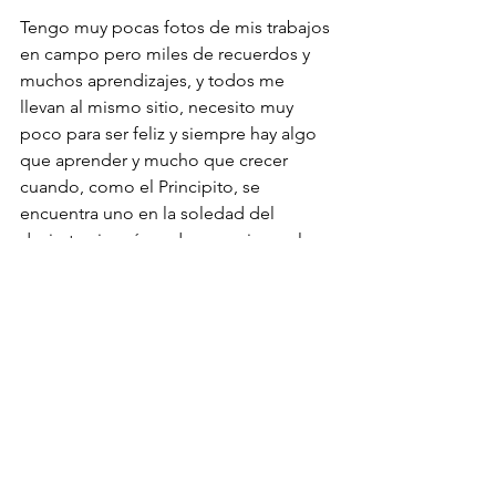
Tengo muy pocas fotos de mis trabajos 
en campo pero miles de recuerdos y 
muchos aprendizajes, y todos me 
llevan al mismo sitio, necesito muy 
poco para ser feliz y siempre hay algo 
que aprender y mucho que crecer 
cuando, como el Principito, se 
encuentra uno en la soledad del 
desierto sin más nada que mirar, solo 
con uno mismo. Son sin lugar a duda 
las experiencias de vida que más he 
disfrutado y que mas me han ayudado 
a crecer.
Llevar la sociología a la maternidad: 
Dejar la zona de confort lejos
Como mamá he tratado de darle lo 