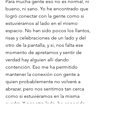
Para mucha gente eso no es normal, ni 
bueno, ni sano. Yo he encontrado que 
logró conectar con la gente como si 
estuviéramos al lado en el mismo 
espacio. No han sido pocos los llantos, 
risas y celebraciones de un lado y del 
otro de la pantalla, y si, nos falta ese 
momento de apretarnos y sentir de 
verdad hay alguien allí dando 
contención. Eso me ha permitido 
mantener la conexión con gente a 
quien probablemente no volveré a 
abrazar, pero nos sentimos tan cerca 
como si estuviéramos en la misma 
cuadra. Y por otro lado, he conocido 
seres humanos maravillosos, que de 
estar aún en mi valle protegido por la 
montaña, jamás había conocido.