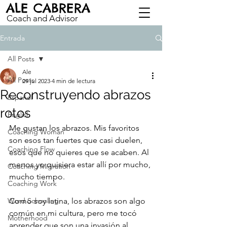
ALE CABRERA
Coach and Advisor
Entrada
All Posts
Ale
All Posts
29 jul 2023
4 min de lectura
Reconstruyendo abrazos
Español
rotos
English
Me gustan los abrazos. Mis favoritos 
Coaching Woman
son esos tan fuertes que casi duelen, 
Coaching Flow
esos que no quieres que se acaben. Al 
menos yo quisiera estar allí por mucho, 
Coaching Migration
mucho tiempo.
Coaching Work
Word Schooling
Como soy latina, los abrazos son algo 
común en mi cultura, pero me tocó 
Motherhood
aprender que son una invasión al 