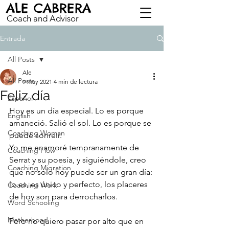
ALE CABRERA
Coach and Advisor
Entrada
All Posts
Ale
All Posts
9 may 2021
4 min de lectura
Feliz día
Español
Hoy es un día especial. Lo es porque 
English
amaneció. Salió el sol. Lo es porque se 
Coaching Woman
puede sonreir.
Yo me enamoré tempranamente de 
Coaching Flow
Serrat y su poesía, y siguiéndole, creo 
Coaching Migration
que no solo hoy puede ser un gran día: 
lo es, es único y perfecto, los placeres 
Coaching Work
de hoy son para derrocharlos.
Word Schooling
Motherhood
Pero no quiero pasar por alto que en 