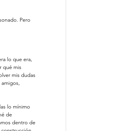
 sonado. Pero 
a lo que era, 
r qué mis 
olver mis dudas 
n amigos, 
das lo mínimo 
né de 
amos dentro de 
a construcción 