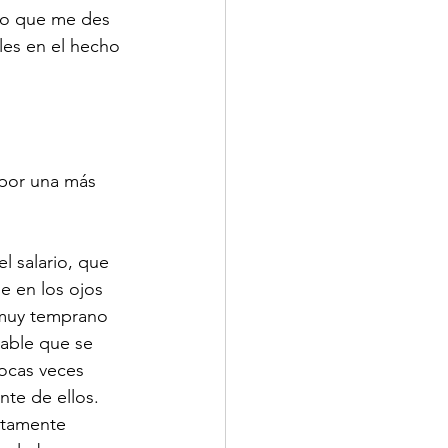
ro que me des 
les en el hecho 
por una más 
l salario, que 
e en los ojos 
 muy temprano 
zable que se 
pocas veces 
te de ellos. 
utamente 