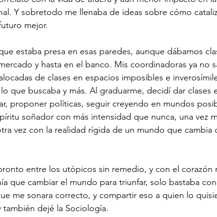
onal. Y sobretodo me llenaba de ideas sobre cómo cataliz
 futuro mejor.
que estaba presa en esas paredes, aunque dábamos clase
ermercado y hasta en el banco. Mis coordinadoras ya no 
alocadas de clases en espacios imposibles e inverosímil
s lo que buscaba y más. Al graduarme, decidí dar clases e
gar, proponer políticas, seguir creyendo en mundos posib
píritu soñador con más intensidad que nunca, una vez m
tra vez con la realidad rígida de un mundo que cambia
ronto entre los utópicos sin remedio, y con el corazón 
ía que cambiar el mundo para triunfar, solo bastaba co
que me sonara correcto, y compartir eso a quien lo quisie
y también dejé la Sociología.