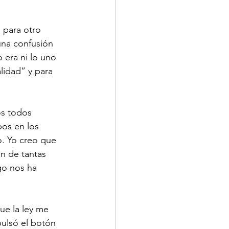
 para otro 
una confusión 
 era ni lo uno 
lidad” y para 
os todos 
os en los 
ro. Yo creo que 
n de tantas 
go nos ha 
ue la ley me 
pulsó el botón 