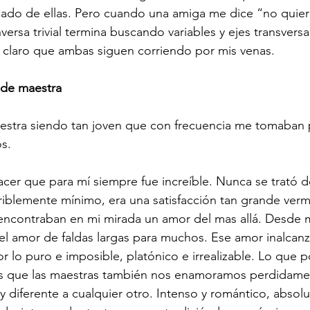
dado de ellas. Pero cuando una amiga me dice “no quie
ersa trivial termina buscando variables y ejes transversa
 claro que ambas siguen corriendo por mis venas.
 de maestra
stra siendo tan joven que con frecuencia me tomaban 
s.
acer que para mí siempre fue increíble. Nunca se trató de
riblemente mínimo, era una satisfacción tan grande verm
ncontraban en mi mirada un amor del mas allá. Desde
r el amor de faldas largas para muchos. Ese amor inalcan
r lo puro e imposible, platónico e irrealizable. Lo que 
s que las maestras también nos enamoramos perdidamen
 diferente a cualquier otro. Intenso y romántico, absol