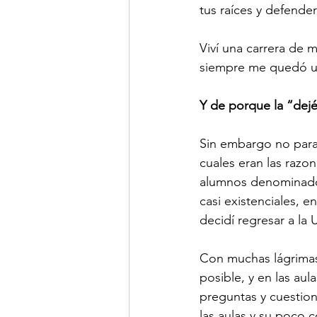
tus raíces y defende
Viví una carrera de 
siempre me quedó un
Y de porque la “dej
Sin embargo no parab
cuales eran las razo
alumnos denominados
casi existenciales, e
decidí regresar a la 
Con muchas lágrimas 
posible, y en las au
preguntas y cuestio
las aulas y su poco 