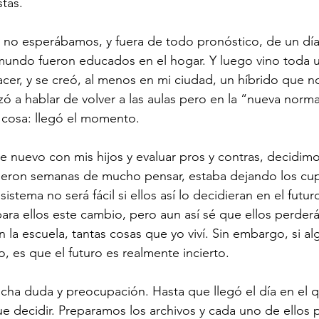
stas.
e no esperábamos, y fuera de todo pronóstico, de un día
 mundo fueron educados en el hogar. Y luego vino toda 
er, y se creó, al menos en mi ciudad, un híbrido que no
zó a hablar de volver a las aulas pero en la “nueva norma
a cosa: llegó el momento.
 nuevo con mis hijos y evaluar pros y contras, decidim
Fueron semanas de mucho pensar, estaba dejando los cup
sistema no será fácil si ellos así lo decidieran en el futu
ara ellos este cambio, pero aun así sé que ellos perderá
 la escuela, tantas cosas que yo viví. Sin embargo, si al
, es que el futuro es realmente incierto. 
ha duda y preocupación. Hasta que llegó el día en el q
e decidir. Preparamos los archivos y cada uno de ellos 