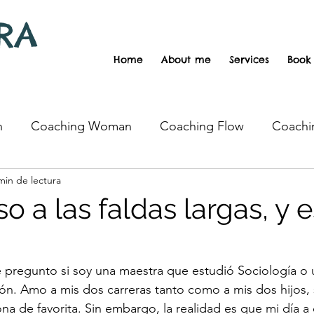
RA
Home
About me
Services
Book
h
Coaching Woman
Coaching Flow
Coachi
min de lectura
chooling
Motherhood
Inequidades
Vegan
o a las faldas largas, y 
pregunto si soy una maestra que estudió Sociología o 
n. Amo a mis dos carreras tanto como a mis dos hijos, 
ona de favorita. Sin embargo, la realidad es que mi día a 