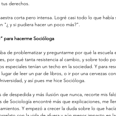
r tus derechos. 
maestra corta pero intensa. Logré casi todo lo que había
 "¿ y si pudiera hacer un poco más?".
é” para hacerme Socióloga
a de problematizar y preguntarme por qué la escuela er
nes, por qué tanta resistencia al cambio, y sobre todo po
 especiales tenían un techo en la sociedad. Y para res
n lugar de leer un par de libros, o ir por una cervezas co
Universidad, y así pues me hice Socióloga. 
de despedida y más ilusión que nunca, recorte mis fal
las de Sociología encontré más que explicaciones, me lle
namientos. Y empezó a crecer la duda sobre lo que hací
correlato con la vida de afuera y aún menor impacto en l