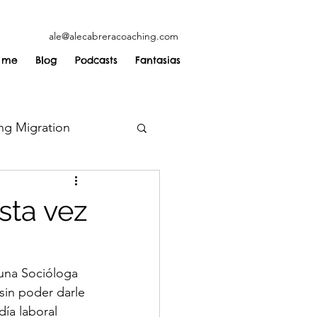
ale@alecabreracoaching.com
 me
Blog
Podcasts
Fantasias
ng Migration
esta vez
una Socióloga 
sin poder darle 
día laboral 