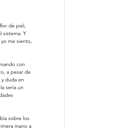
or de piel, 
 sistema. Y 
 yo me siento, 
rsando con 
o, a pesar de 
 y duda en 
a sería un 
idades 
bía sobre los 
primera mano a 