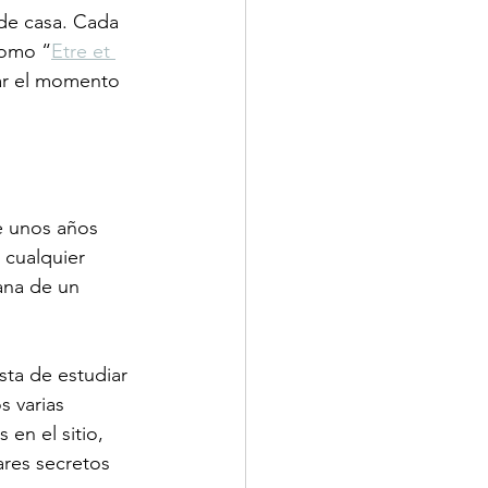
de casa. Cada 
como “
Etre et 
rar el momento 
 unos años 
 cualquier 
ana de un 
sta de estudiar 
s varias 
en el sitio, 
ares secretos 