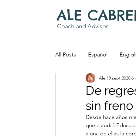
ALE CABRE
Coach and Advisor
All Posts
Español
Englis
Ale
18 sept 2020
6 
Coaching Work
Word S
De regres
sin freno
Desde hace años me 
que estudió Educació
a una de ellas la cor