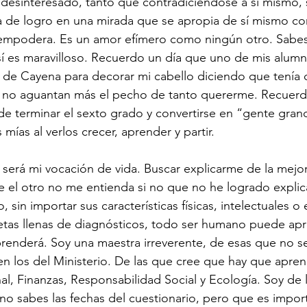
y desinteresado, tanto que contradiciéndose a sí mismo, 
isa de logro en una mirada que se apropia de sí mismo c
empodera. Es un amor efímero como ningún otro. Sabes
sí es maravilloso. Recuerdo un día que uno de mis alumno
r de Cayena para decorar mi cabello diciendo que tenía q
no aguantan más el pecho de tanto quererme. Recuerdo 
 de terminar el sexto grado y convertirse en “gente gran
mías al verlos crecer, aprender y partir.
y será mi vocación de vida. Buscar explicarme de la mejo
 el otro no me entienda si no que no he logrado explic
sin importar sus características físicas, intelectuales o
petas llenas de diagnósticos, todo ser humano puede apre
renderá. Soy una maestra irreverente, de esas que no se 
en los del Ministerio. De las que cree que hay que apren
al, Finanzas, Responsabilidad Social y Ecología. Soy de 
no sabes las fechas del cuestionario, pero que es impor