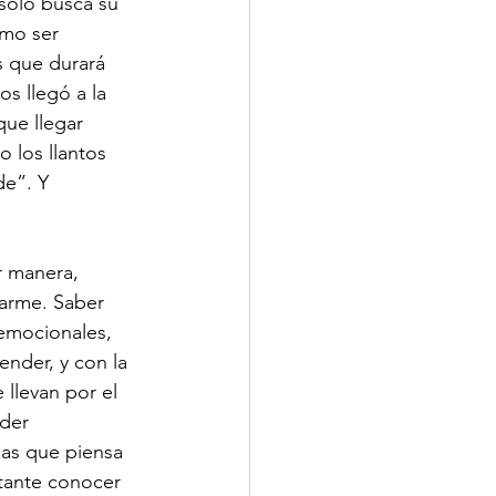
solo busca su 
omo ser 
 que durará 
s llegó a la 
ue llegar 
los llantos 
de”. Y 
r manera, 
arme. Saber 
 emocionales, 
nder, y con la 
llevan por el 
der 
las que piensa 
tante conocer 