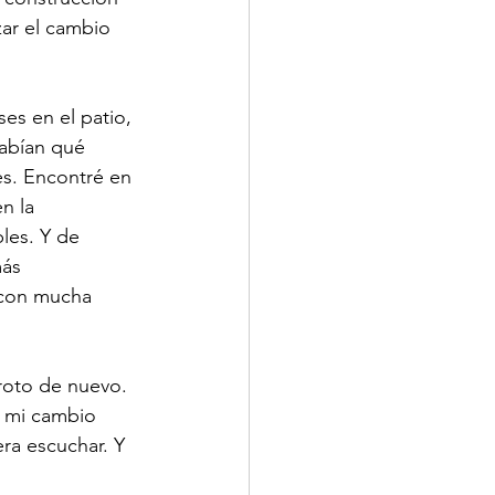
ar el cambio 
s en el patio, 
sabían qué 
es. Encontré en 
n la 
les. Y de 
ás 
 con mucha 
roto de nuevo. 
n mi cambio 
ra escuchar. Y 