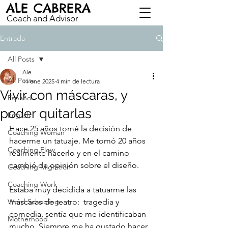
ALE CABRERA
Coach and Advisor
Entrada
All Posts
Ale
All Posts
11 ene 2025
4 min de lectura
Vivir con máscaras, y
Español
poder quitarlas
English
Hace 25 años tomé la decisión de 
Coaching Woman
hacerme un tatuaje. Me tomó 20 años 
Coaching Flow
realmente hacerlo y en el camino 
cambié de opinión sobre el diseño.
Coaching Migration
Coaching Work
Estaba muy decidida a tatuarme las 
Word Schooling
máscaras de teatro:  tragedia y 
comedia, sentía que me identificaban 
Motherhood
mucho. Siempre me ha gustado hacer 