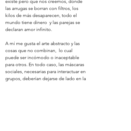
existe pero que nos creemos, donde 
las arrugas se borran con filtros, los 
kilos de más desaparecen, todo el 
mundo tiene dinero  y las parejas se 
declaran amor infinito.
A mí me gusta el arte abstracto y las 
cosas que no combinan,  lo cual 
puede ser incómodo o inaceptable 
para otros. En todo caso, las máscaras 
sociales, necesarias para interactuar en 
grupos, deberían dejarse de lado en la 
intimidad. Eso es para mí el hogar y la 
amistad, ese espacio donde la tragedia 
y la comedia se dejan de lado, para 
darle paso a la honestidad y la 
vulnerabilidad, donde no hay 
vergüenza pero sí mucho valor y 
respeto.