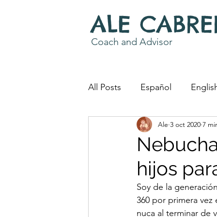
ALE CABRE
Coach and Advisor
All Posts
Español
Englis
Ale
3 oct 2020
7 mi
Coaching Work
Word S
Nebuchad
hijos par
Soy de la generació
360 por primera vez 
nuca al terminar de v