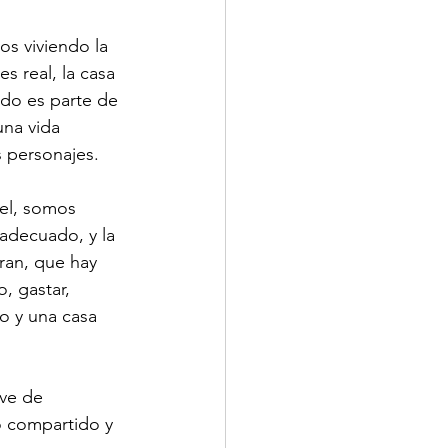
s viviendo la 
 real, la casa 
odo es parte de 
na vida 
s personajes.
pel, somos 
adecuado, y la 
ran, que hay 
, gastar, 
ro y una casa 
ve de 
 compartido y 