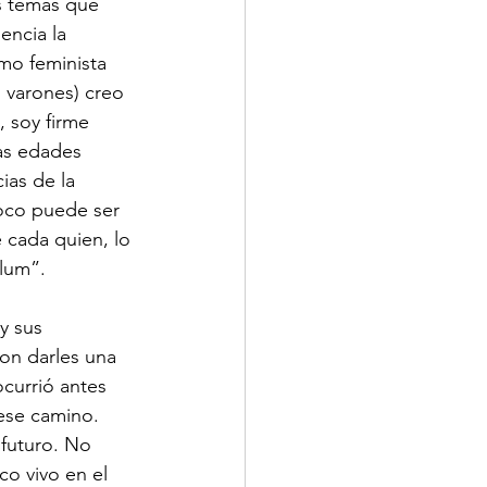
s temas que 
ncia la 
mo feminista 
 varones) creo 
 soy firme 
as edades 
ias de la 
oco puede ser 
 cada quien, lo 
ulum”.
y sus 
on darles una 
ocurrió antes 
 ese camino. 
futuro. No 
o vivo en el 