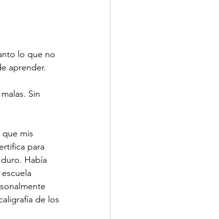
anto lo que no 
e aprender. 
 malas. Sin 
 que mis 
rtifica para 
 duro. Había 
 escuela 
ersonalmente 
aligrafía de los 