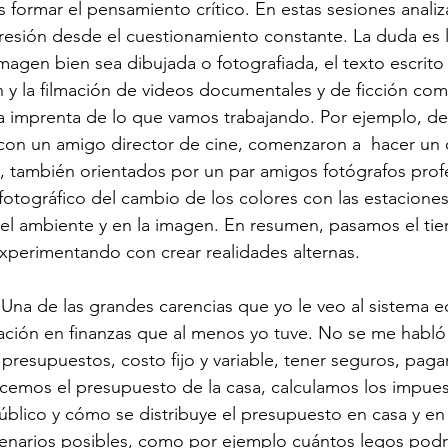
s formar el pensamiento crítico. En estas sesiones analiz
resión desde el cuestionamiento constante. La duda es l
agen bien sea dibujada o fotografiada, el texto escrito 
n y la filmación de videos documentales y de ficción co
la imprenta de lo que vamos trabajando. Por ejemplo, d
 con un amigo director de cine, comenzaron a  hacer un
, también orientados por un par amigos fotógrafos profe
 fotográfico del cambio de los colores con las estaciones
n el ambiente y en la imagen. En resumen, pasamos el t
xperimentando con crear realidades alternas.
 Una de las grandes carencias que yo le veo al sistema e
mación en finanzas que al menos yo tuve. No se me habló 
, presupuestos, costo fijo y variable, tener seguros, pag
cemos el presupuesto de la casa, calculamos los impues
úblico y cómo se distribuye el presupuesto en casa y en 
enarios posibles, como por ejemplo cuántos legos pod