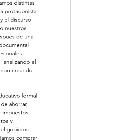
amos distintas 
a protagonista 
y el discurso 
mo nuestros 
espués de una 
 documental 
sionales  
, analizando el 
iempo creando 
ducativo formal 
de ahorrar, 
ar impuestos.
tos y 
el gobierno. 
ríamos comprar 