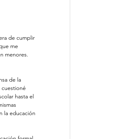
era de cumplir 
 que me 
ran menores. 
sa de la 
 cuestioné 
colar hasta el 
 mismas 
 la educación 
cación formal, 