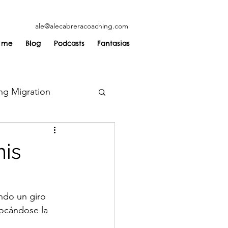
ale@alecabreracoaching.com
 me
Blog
Podcasts
Fantasias
ng Migration
mis
ndo un giro 
tocándose la 