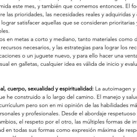
ida este mes, y también que comemos entonces. El foc
bre las prioridades, las necesidades reales y adquiridas y 
lograr satisfacer aquellas que se consideran prioritarias
bles.
os en metas a corto y mediano, tanto materiales como d
s recursos necesarios, y las estrategias para lograr los re
acaciones o un juguete nuevo, y para ello hacer una vent
ual en galletas, cualquier idea es válida de inicio y eval
l, cuerpo, sexualidad y espiritualidad:
 La autoimagen y
ue he construido a lo largo del camino. El manejo y sal
 currículum pero son en mi opinión de las habilidades m
rsonales y profesionales. Desde el abordaje respetuoso 
mbios, el respeto por el otro, las múltiples formas de in
dad en todas sus formas como expresión máxima de respe