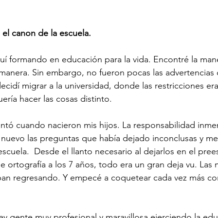
 el canon de la escuela.
uí formando en educación para la vida. Encontré la man
 manera. Sin embargo, no fueron pocas las advertencias
ecidí migrar a la universidad, donde las restricciones e
ría hacer las cosas distinto.
ntó cuando nacieron mis hijos. La responsabilidad inmen
 nuevo las preguntas que había dejado inconclusas y me
escuela.  Desde el llanto necesario al dejarlos en el prees
 de ortografía a los 7 años, todo era un gran deja vu. Las
ban regresando. Y empecé a coquetear cada vez más con
ay gente muy profesional y maravillosa ejerciendo la edu