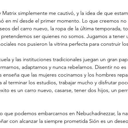
y Matrix simplemente me cautivó, y la idea de que estamo
sonó en mí desde el primer momento. Lo que creemos no es
eos del carro nuevo, la ropa de la última temporada, t
ue pretendemos ser quienes no somos. Jugamos a tener u
sociales nos pusieron la vitrina perfecta para construir lo
uela y las instituciones tradicionales juegan un gran pa
marnos, adaptarnos y nunca rebelarnos. Disentir no es 
s enseña que las mujeres cocinamos y los hombres repa
 al terminar los estudios, trabajar mucho y disfrutar poco
éxito es un carro nuevo, casarse, tener dos hijos, un per
eo que podemos embarcarnos en Nebuchadnezzar, la na
ar con alcanzar la siempre prometida Sión es un deseo