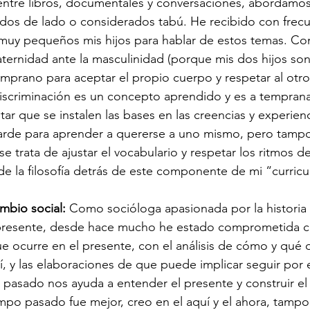
 entre libros, documentales y conversaciones, abordamo
os de lado o considerados tabú. He recibido con frecue
muy pequeños mis hijos para hablar de estos temas. Co
ernidad ante la masculinidad (porque mis dos hijos son
prano para aceptar el propio cuerpo y respetar al otro,
discriminación es un concepto aprendido y es a tempran
ar que se instalen las bases en las creencias y experienc
arde para aprender a quererse a uno mismo, pero tamp
 trata de ajustar el vocabulario y respetar los ritmos de
 de la filosofía detrás de este componente de mi “curric
ambio social:
 Como socióloga apasionada por la historia 
 presente, desde hace mucho he estado comprometida c
que ocurre en el presente, con el análisis de cómo y qué 
uí, y las elaboraciones de que puede implicar seguir por
pasado nos ayuda a entender el presente y construir el 
mpo pasado fue mejor, creo en el aquí y el ahora, tampoc