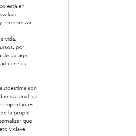
o está en 
evaluar 
 y economizar 
e vida, 
cursos, por 
a de garage, 
uada en sus 
 autoestima son 
ud emocional no 
ás importantes 
de la propia 
ternalizar que 
to y clave 