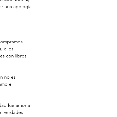
er una apología 
 compramos 
, ellos 
es con libros 
n no es 
amo el 
ad fue amor a 
en verdades 