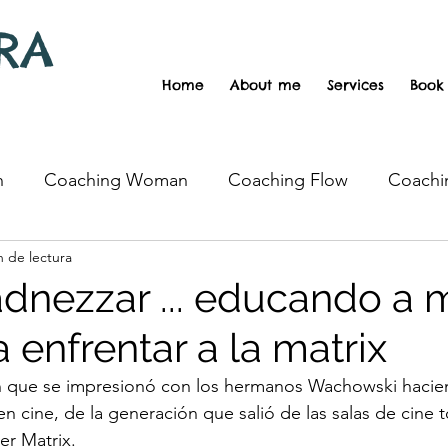
RA
Home
About me
Services
Book
h
Coaching Woman
Coaching Flow
Coachi
n de lectura
chooling
Motherhood
Inequidades
Vegan
nezzar ... educando a 
a enfrentar a la matrix
n que se impresionó con los hermanos Wachowski hacie
en cine, de la generación que salió de las salas de cine 
er Matrix.