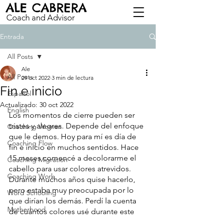
ALE CABRERA
Coach and Advisor
Entrada
All Posts
Ale
All Posts
29 oct 2022
3 min de lectura
Fin e inicio
Español
Actualizado:
30 oct 2022
English
Los momentos de cierre pueden ser 
tristes y alegres. Depende del enfoque 
Coaching Woman
que le demos. Hoy para mí es día de 
Coaching Flow
fin e inicio en muchos sentidos. Hace 
15 meses comencé a decolorarme el 
Coaching Migration
cabello para usar colores atrevidos. 
Coaching Work
Durante muchos años quise hacerlo, 
pero estaba muy preocupada por lo 
Word Schooling
que dirían los demás. Perdí la cuenta 
Motherhood
de cuántos colores usé durante este 