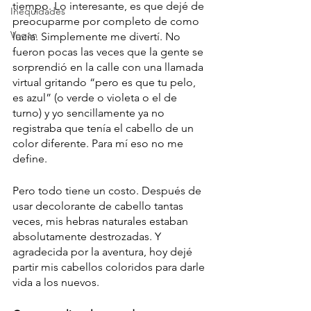
tiempo. Lo interesante, es que dejé de 
Inequidades
preocuparme por completo de como 
Vegan
lucía. Simplemente me divertí. No 
fueron pocas las veces que la gente se 
sorprendió en la calle con una llamada 
virtual gritando “pero es que tu pelo, 
es azul” (o verde o violeta o el de 
turno) y yo sencillamente ya no 
registraba que tenía el cabello de un 
color diferente. Para mí eso no me 
define.
Pero todo tiene un costo. Después de 
usar decolorante de cabello tantas 
veces, mis hebras naturales estaban 
absolutamente destrozadas. Y 
agradecida por la aventura, hoy dejé 
partir mis cabellos coloridos para darle 
vida a los nuevos.