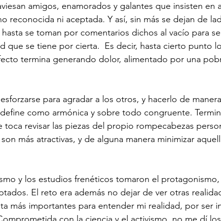
aviesan amigos, enamorados y galantes que insisten en 
no reconocida ni aceptada. Y así, sin más se dejan de lad
 hasta se toman por comentarios dichos al vacío para ser
 que se tiene por cierta.  Es decir, hasta cierto punto lo
ecto termina generando dolor, alimentado por una pobr
esforzarse para agradar a los otros, y hacerlo de maner
e define como armónica y sobre todo congruente. Termin
e toca revisar las piezas del propio rompecabezas persona
 son más atractivas, y de alguna manera minimizar aquell
smo y los estudios frenéticos tomaron el protagonismo, al
tados. El reto era además no dejar de ver otras realidade
ta más importantes para entender mi realidad, por ser 
 Comprometida con la ciencia y el activismo, no me dí lo