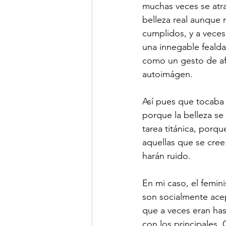
muchas veces se atr
belleza real aunque 
cumplidos, y a veces
una innegable fealdad
como un gesto de af
autoimágen.
Así pues que tocaba 
porque la belleza s
tarea titánica, porqu
aquellas que se cree
harán ruido.
En mi caso, el femini
son socialmente acep
que a veces eran has
con los principales.