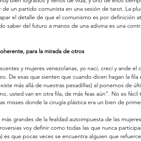
uy bien logrados y llenos de vida, y uno de ellos siemp
 de un partido comunista en una sesión de tarot. La plu
par el detalle de que el comunismo es por definición a
ndo saber del futuro a manos de una adivina es una contr
oherente, para la mirada de otros
entes y mujeres venezolanas, yo nací, crecí y ande el 
eo. De esas que sienten que cuando dicen hagan la fila
existe más allá de nuestras pesadillas) al ponernos de úl
 no, usted van en otra fila, de más feas aún”. No es fáci
las misses donde la cirugía plástica era un bien de prim
s más grandes de la fealdad autoimpuesta de las mujere
troversias voy definir como todas las que nunca particip
) es que pocas veces se encuentra alguien que refuerce