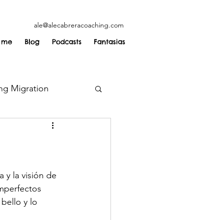
ale@alecabreracoaching.com
 me
Blog
Podcasts
Fantasias
ng Migration
 y la visión de 
mperfectos 
ello y lo 