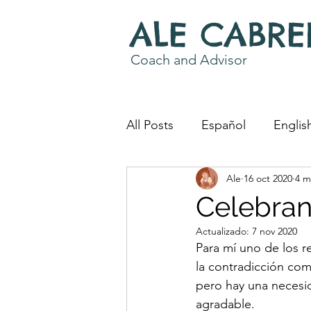
ALE CABRE
Coach and Advisor
All Posts
Español
Englis
Ale
16 oct 2020
4 m
Coaching Work
Word S
Celebran
Actualizado:
7 nov 2020
Para mí uno de los re
la contradicción co
pero hay una necesi
agradable. 