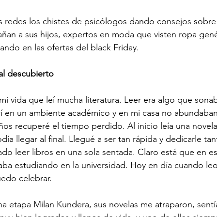
s redes los chistes de psicólogos dando consejos sobre
gañan a sus hijos, expertos en moda que visten ropa gené
pando en las ofertas del black Friday.
al descubierto
 vida que leí mucha literatura. Leer era algo que sonab
í en un ambiente académico y en mi casa no abundaban l
ños recuperé el tiempo perdido. Al inicio leía una novela
día llegar al final. Llegué a ser tan rápida y dedicarle t
do leer libros en una sola sentada. Claro está que en e
staba estudiando en la universidad. Hoy en día cuando leo
uedo celebrar.
a etapa Milan Kundera, sus novelas me atraparon, sentí