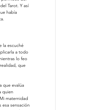
el Tarot. Y así 
ue había 
ta.
e la escuché 
plicarla a todo 
ientras lo feo 
 realidad, que 
a que evalúa 
a quien 
 Mi maternidad 
s esa sensación 