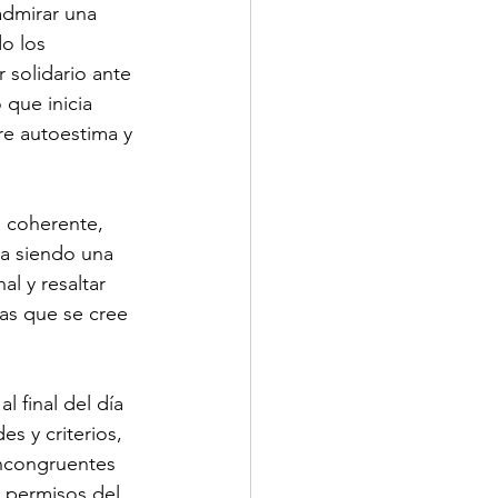
admirar una 
o los 
 solidario ante 
 que inicia 
e autoestima y 
a coherente, 
a siendo una 
l y resaltar 
as que se cree 
 final del día 
s y criterios, 
incongruentes 
s permisos del 