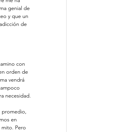
re me ha 
ma genial de 
teo y que un 
adicción de 
camino con 
 en orden de 
tima vendrá 
l tampoco 
era necesidad.
s promedio, 
amos en 
 mito. Pero 