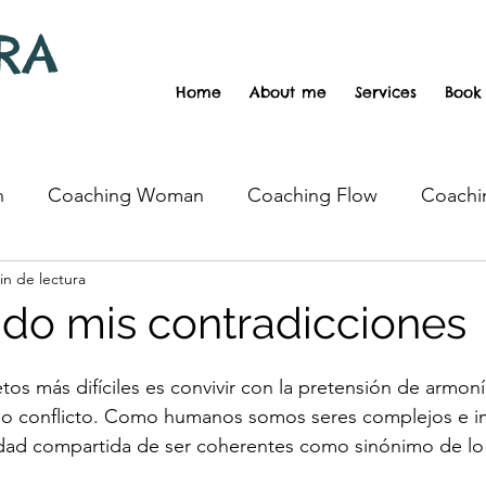
RA
Home
About me
Services
Book
h
Coaching Woman
Coaching Flow
Coachi
in de lectura
chooling
Motherhood
Inequidades
Vegan
do mis contradicciones
tos más difíciles es convivir con la pretensión de armonía
mo conflicto. Como humanos somos seres complejos e i
dad compartida de ser coherentes como sinónimo de lo b