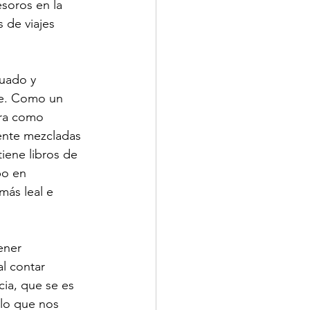
esoros en la 
 de viajes 
uado y 
te. Como un 
ora como 
ente mezcladas 
iene libros de 
po en 
más leal e 
ener 
l contar 
ia, que se es 
lo que nos 