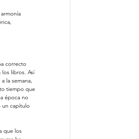
 armonía 
rica, 
a correcto 
os libros. Así 
 a la semana, 
anto tiempo que 
sa época no 
 un capítulo 
a que los 