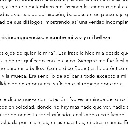
, aunque a mí también me fascinan las ciencias ocultas d
adas externas de admiración, basadas en un personaje q
tad de sus diálogos, mostrando así una verdad incomple
s incongruencias, encontré mi voz y mi belleza
os ojos de quien la mira". Esa frase la hice mía desde qu
 la he resignificado con los años. Siempre me fue fácil a
ue para mí la belleza (como dice Rodin) es lo auténtico m
ra y la mueca. Era sencillo de aplicar a todo excepto a mi
idación exterior nunca suficiente ni tomada por cierta.
 le di una nueva connotación. No es la mirada del otro l
rada en soledad, donde no hay mas nada que ver, nadie 
 ser no necesita ser clasificado, analizado o codificado.
valuada por mis hijos, ni las maestras, ni otras mamás. E