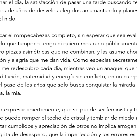
nar el día, la satisfacción de pasar una tarde buscando t
rdos de años de desvelos elegidos amamantando y planes
l nido.
car el rompecabezas completo, sin esperar que sea eval
do que tampoco tengo ni quiero mostrarlo públicamen
veo piezas asimétricas que no combinan, y las asumo ah
ón y alegría que me dan vida. Como especias secretam
 me redescubro cada día, mientras veo un anaquel que t
editación, maternidad y energía sin conflicto, en un cuer
l paso de los años que solo busca conquistar la mirada 
, la mía.
do expresar abiertamente, que se puede ser feminista y t
e puede romper el techo de cristal y temblar de miedo a
tar cumplidos y apreciación de otros no implica arroganc
ita de desespero, que la imperfección y los errores es 